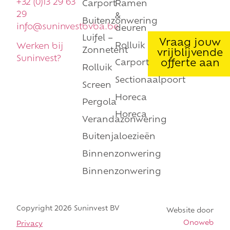
+32 (0)13 29 63
Carport
Ramen
29
&
Buitenzonwering
info@suninvestbvba.be
deuren
Luifel –
Vraag jouw
Rolluik
Werken bij
Zonnetent
vrijblijvende
Suninvest?
offerte aan
Carport
Rolluik
Sectionaalpoort
Screen
Horeca
Pergola
Horeca
Verandazonwering
Buitenjaloezieën
Binnenzonwering
Binnenzonwering
Copyright 2026 Suninvest BV
Website door
Onoweb
Privacy