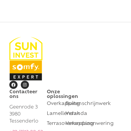
Contacteer
Onze
ons
oplossingen
Overkapping
Buitenschrijnwerk
Geenrode 3
Lamellendak
Veranda
3980
Tessenderlo
Terrasoverkapping
Verandazonwering