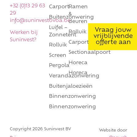
+32 (0)13 29 63
Carport
Ramen
29
&
Buitenzonwering
info@suninvestbvba.be
deuren
Luifel –
Vraag jouw
Rolluik
Werken bij
Zonnetent
vrijblijvende
Suninvest?
offerte aan
Carport
Rolluik
Sectionaalpoort
Screen
Horeca
Pergola
Horeca
Verandazonwering
Buitenjaloezieën
Binnenzonwering
Binnenzonwering
Copyright 2026 Suninvest BV
Website door