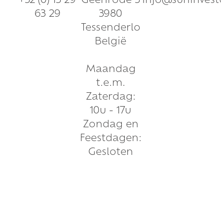
+32 (0) 13 29
Geenrode 3
info@suninvest
63 29
3980
Tessenderlo
België
Maandag
t.e.m.
Zaterdag:
10u - 17u
Zondag en
Feestdagen:
Gesloten