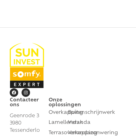
Contacteer
Onze
ons
oplossingen
Overkapping
Buitenschrijnwerk
Geenrode 3
Lamellendak
Veranda
3980
Tessenderlo
Terrasoverkapping
Verandazonwering