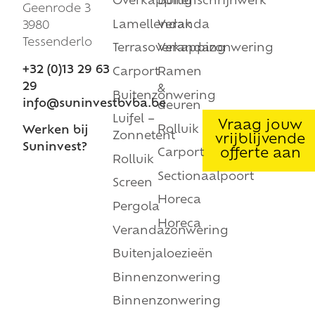
Overkapping
Buitenschrijnwerk
Geenrode 3
Lamellendak
Veranda
3980
Tessenderlo
Terrasoverkapping
Verandazonwering
+32 (0)13 29 63
Carport
Ramen
29
&
Buitenzonwering
info@suninvestbvba.be
deuren
Luifel –
Vraag jouw
Rolluik
Werken bij
Zonnetent
vrijblijvende
Suninvest?
offerte aan
Carport
Rolluik
Sectionaalpoort
Screen
Horeca
Pergola
Horeca
Verandazonwering
Buitenjaloezieën
Binnenzonwering
Binnenzonwering