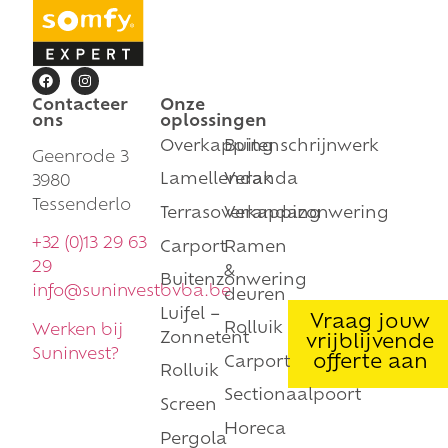
Contacteer
Onze
ons
oplossingen
Overkapping
Buitenschrijnwerk
Geenrode 3
Lamellendak
Veranda
3980
Tessenderlo
Terrasoverkapping
Verandazonwering
+32 (0)13 29 63
Carport
Ramen
29
&
Buitenzonwering
info@suninvestbvba.be
deuren
Luifel –
Vraag jouw
Rolluik
Werken bij
Zonnetent
vrijblijvende
Suninvest?
offerte aan
Carport
Rolluik
Sectionaalpoort
Screen
Horeca
Pergola