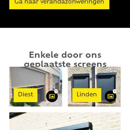
Ga naar verandazonweringen
Enkele door ons
geplaatste screens
5
1
Diest
Linden