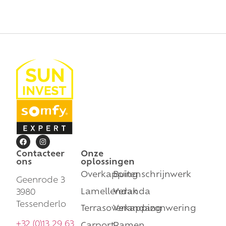
Contacteer
Onze
ons
oplossingen
Overkapping
Buitenschrijnwerk
Geenrode 3
Lamellendak
Veranda
3980
Tessenderlo
Terrasoverkapping
Verandazonwering
+32 (0)13 29 63
Carport
Ramen