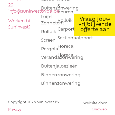
29
&
Buitenzonwering
info@suninvestbvba.be
deuren
Luifel –
Vraag jouw
Rolluik
Werken bij
Zonnetent
vrijblijvende
Suninvest?
offerte aan
Carport
Rolluik
Sectionaalpoort
Screen
Horeca
Pergola
Horeca
Verandazonwering
Buitenjaloezieën
Binnenzonwering
Binnenzonwering
Copyright 2026 Suninvest BV
Website door
Onoweb
Privacy